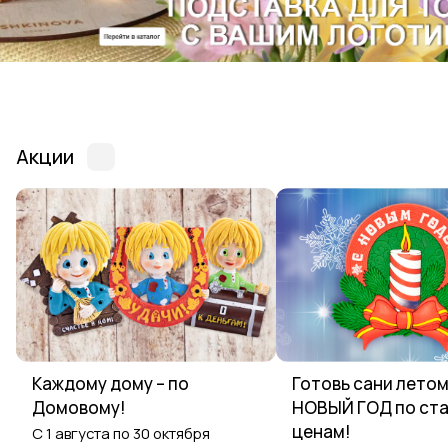
Акции
Каждому дому – по
Готовь сани летом
Домовому!
НОВЫЙ ГОД по ст
ценам!
С 1 августа по 30 октября