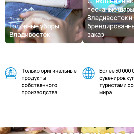
Стеклянные во
песчаные шар
Владивосток и
В жаркий летний день
Головные уборы
брендированн
Владивосток
заказ
Только оригинальные
Более 50 000 
продукты
сувениров ку
собственного
туристами со
производства
мира