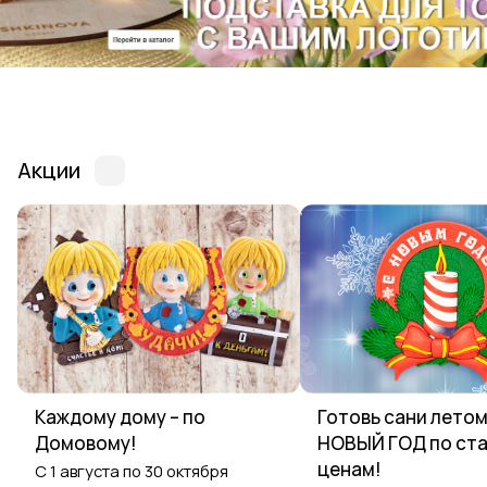
Акции
Каждому дому – по
Готовь сани летом
Домовому!
НОВЫЙ ГОД по ст
ценам!
С 1 августа по 30 октября