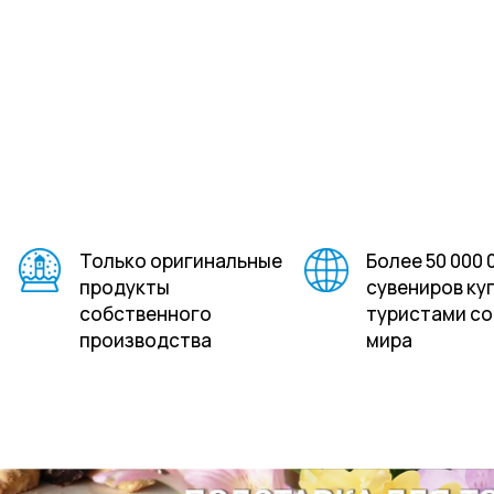
Стеклянные во
песчаные шар
Владивосток и
В жаркий летний день
Головные уборы
брендированн
Владивосток
заказ
Только оригинальные
Более 50 000 
продукты
сувениров ку
собственного
туристами со
производства
мира