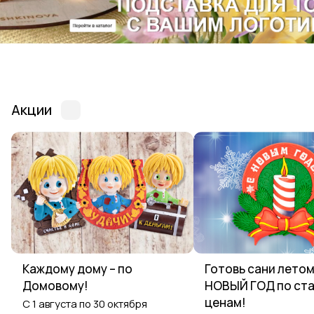
Акции
Каждому дому – по
Готовь сани летом
Домовому!
НОВЫЙ ГОД по ст
ценам!
С 1 августа по 30 октября