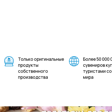
Стеклянные во
песчаные шар
Владивосток и
В жаркий летний день
Головные уборы
брендированн
Владивосток
заказ
Только оригинальные
Более 50 000 
продукты
сувениров ку
собственного
туристами со
производства
мира