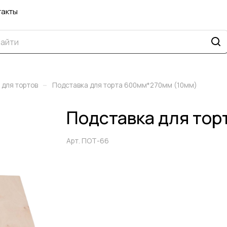
такты
–
 для тортов
Подставка для торта 600мм*270мм (10мм)
Подставка для тор
Арт.
ПОТ-66