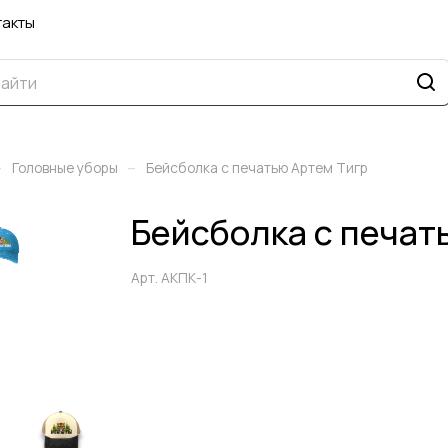
такты
–
–
Головные уборы
Бейсболка с печатью Артем Тигр
Бейсболка с печат
Арт.
АКПК-1