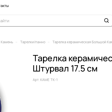
такты
–
–
 Камень
Тарелки/панно
Тарелка керамическая Большой Кам
Тарелка керамиче
Штурвал 17.5 см
Арт.
КАМЕ ТК-1