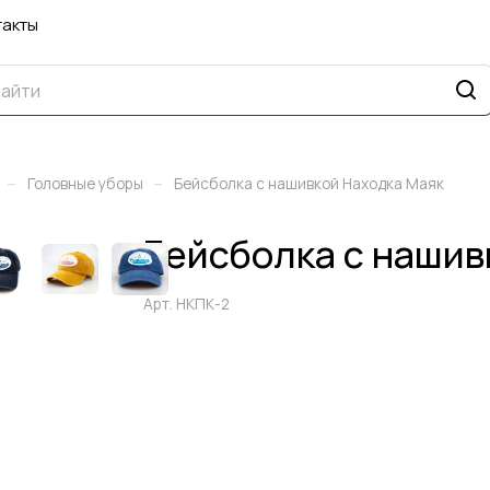
такты
–
–
Головные уборы
Бейсболка с нашивкой Находка Маяк
Бейсболка с нашив
Арт.
НКПК-2