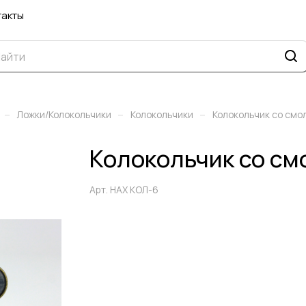
такты
–
–
–
Ложки/Колокольчики
Колокольчики
Колокольчик со смо
Колокольчик со см
Арт.
НАХ КОЛ-6