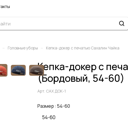
такты
–
–
Головные уборы
Кепка-докер с печатью Сахалин Чайка
Кепка-докер с печ
(Бордовый, 54-60)
Арт.
САХ ДОК-1
Размер :
54-60
54-60