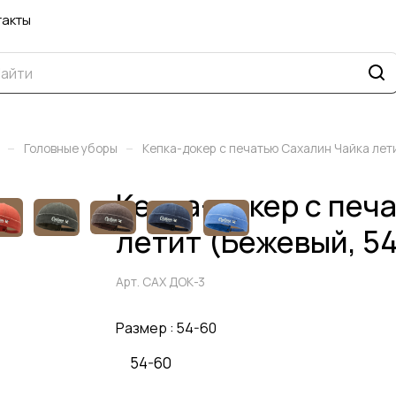
такты
–
–
Головные уборы
Кепка-докер с печатью Сахалин Чайка лет
Кепка-докер с печ
летит (Бежевый, 5
Арт.
САХ ДОК-3
Размер :
54-60
54-60