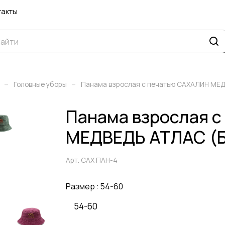
такты
–
–
Головные уборы
Панама взрослая с печатью САХАЛИН МЕ
Панама взрослая 
МЕДВЕДЬ АТЛАС (Б
Арт.
САХ ПАН-4
Размер :
54-60
54-60