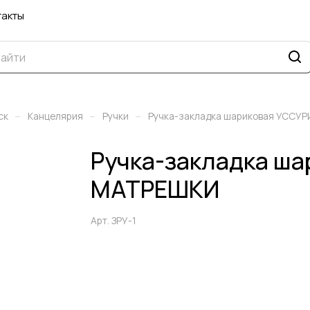
такты
–
–
–
ск
Канцелярия
Ручки
Ручка-закладка шариковая УССУ
Ручка-закладка ш
МАТРЕШКИ
Арт.
ЗРУ-1