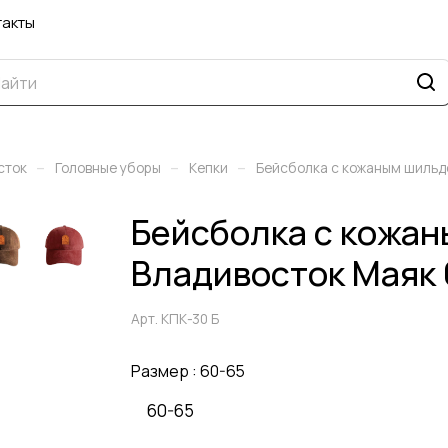
такты
–
–
–
сток
Головные уборы
Кепки
Бейсболка с кожаным шильд
Бейсболка с кожа
Владивосток Маяк 
Арт.
КПК-30 Б
Размер :
60-65
60-65