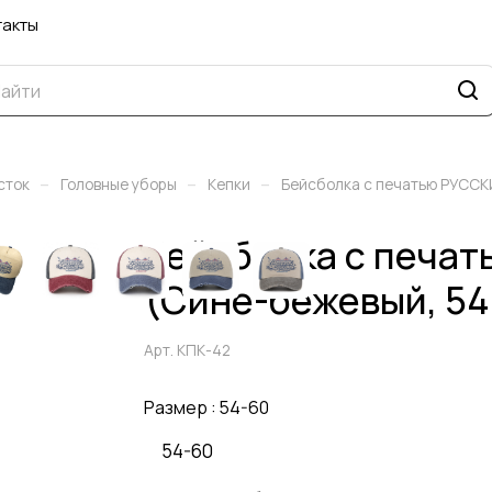
такты
–
–
–
сток
Головные уборы
Кепки
Бейсболка с печатью РУСС
Бейсболка с печа
(Сине-бежевый, 54
Арт.
КПК-42
Размер :
54-60
54-60