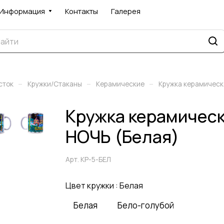
Информация
Контакты
Галерея
–
–
–
сток
Кружки/Стаканы
Керамические
Кружка керамичес
Кружка керамичес
НОЧЬ (Белая)
Арт.
КР-5-БЕЛ
Цвет кружки :
Белая
Белая
Бело-голубой