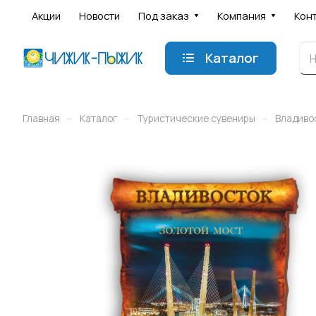
Акции
Новости
Под заказ
Компания
Кон
Каталог
–
–
–
Главная
Каталог
Туристические сувениры
Владиво