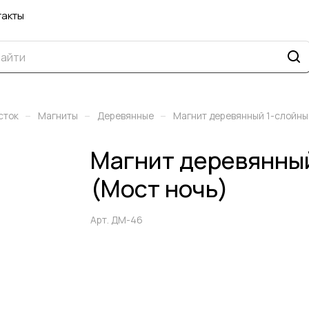
такты
–
–
–
сток
Магниты
Деревянные
Магнит деревянный 1-слойны
Магнит деревянный
(Мост ночь)
Арт.
ДМ-46