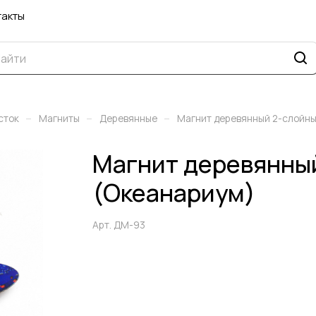
такты
–
–
–
сток
Магниты
Деревянные
Магнит деревянный 2-слойны
Магнит деревянный
(Океанариум)
Арт.
ДМ-93