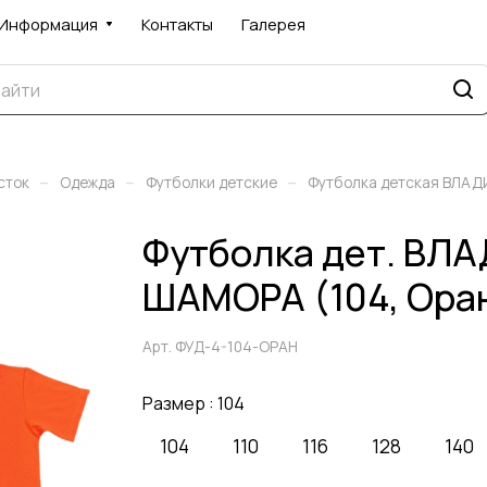
Информация
Контакты
Галерея
–
–
–
сток
Одежда
Футболки детские
Футболка детская ВЛА
Футболка дет. ВЛ
ШАМОРА (104, Ора
Арт.
ФУД-4-104-ОРАН
Размер :
104
104
110
116
128
140