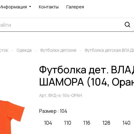
Информация
Контакты
Галерея
–
–
–
сток
Одежда
Футболки детские
Футболка детская ВЛА
Футболка дет. ВЛ
ШАМОРА (104, Ора
Арт.
ФУД-4-104-ОРАН
Размер :
104
104
110
116
128
140