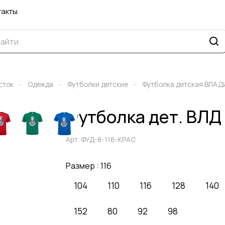
такты
–
–
–
сток
Одежда
Футболки детские
Футболка детская ВЛА
Футболка дет. ВЛД
Арт.
ФУД-8-116-КРАС
Размер :
116
104
110
116
128
140
152
80
92
98