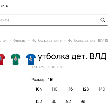
такты
–
–
–
сток
Одежда
Футболки детские
Футболка детская ВЛА
Футболка дет. ВЛД
Арт.
ФУД-8-116-КРАС
Размер :
116
104
110
116
128
140
152
80
92
98