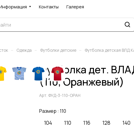
Информация
Контакты
Галерея
–
–
–
сток
Одежда
Футболки детские
Футболка детская ВЛД 
Футболка дет. В
(110, Оранжевый)
Арт.
ФУД-3-110-ОРАН
Размер :
110
104
110
116
128
140