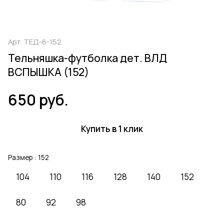
Арт.
ТЕД-6-152
Тельняшка-футболка дет. ВЛД
ВСПЫШКА (152)
650 руб.
Купить в 1 клик
Размер :
152
104
110
116
128
140
152
80
92
98