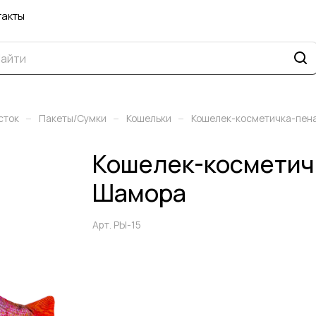
такты
–
–
–
сток
Пакеты/Сумки
Кошельки
Кошелек-косметичка-пен
Кошелек-косметич
Шамора
Арт.
РЫ-15