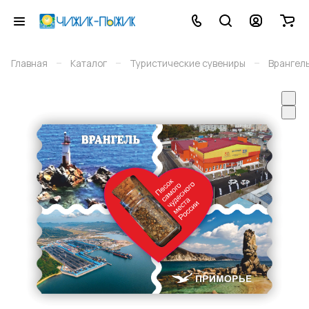
–
–
–
Главная
Каталог
Туристические сувениры
Врангел