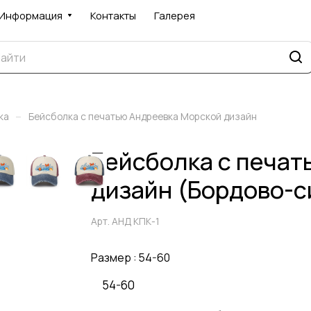
Информация
Контакты
Галерея
–
ка
Бейсболка с печатью Андреевка Морской дизайн
Бейсболка с печат
дизайн (Бордово-с
Арт.
АНД КПК-1
Размер :
54-60
54-60