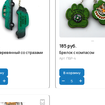
.
185 руб.
еревянный со стразами
Брелок с компасом
Арт.
ПБР-4
ину
В корзину