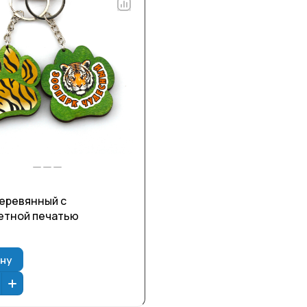
.
еревянный с
етной печатью
ину