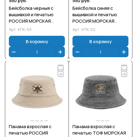
550 руб.
550 руб.
Бейсболка черныя с
Бейсболка синяя с
вышивкой и печатью
вышивкой и печатью
РОССИЯ МОРСКАЯ
РОССИЯ МОРСКАЯ
ПЕХОТА
ПЕХОТА
Арт.
КПК-53
Арт.
КПК-52
В корзину
В корзину
Панама взрослая с
Панама взрослая с
печатью РОССИЯ
печатью ТОФ МОРСКАЯ