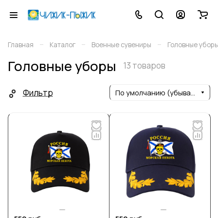
–
–
–
Главная
Каталог
Военные сувениры
Головные убор
Головные уборы
13 товаров
Фильтр
По умолчанию (убывание)