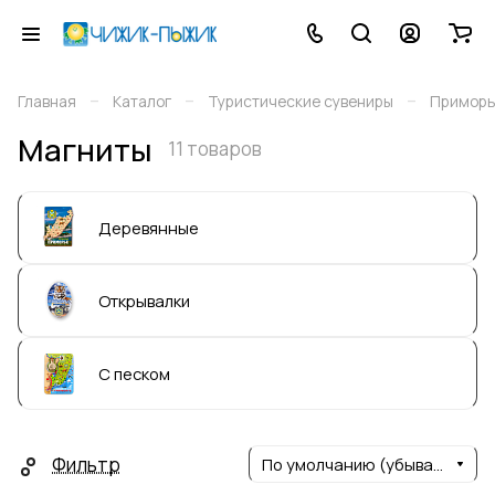
–
–
–
Главная
Каталог
Туристические сувениры
Приморь
Магниты
11 товаров
Деревянные
Открывалки
С песком
Фильтр
По умолчанию (убывание)