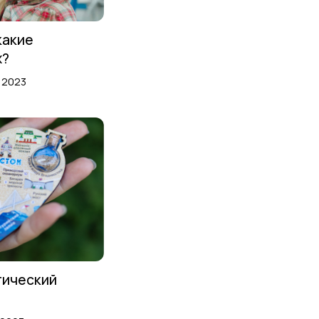
какие
х?
а 2023
тический