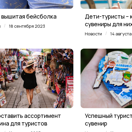
 вышитая бейсболка
Дети-туристы – 
сувениры для ни
/
и
18 сентября 2023
/
Новости
14 август
оставить ассортимент
Успешный турис
ина для туристов
сувенир