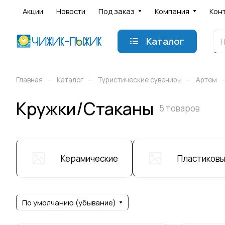
Акции
Новости
Под заказ
Компания
Кон
Каталог
–
–
–
Главная
Каталог
Туристические сувениры
Артем
Кружки/Стаканы
5 товаров
Керамические
Пластиков
По умолчанию (убывание)