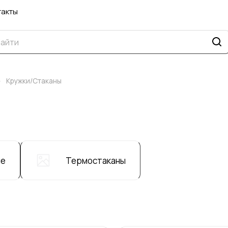
такты
–
Кружки/Стаканы
ые
Термостаканы