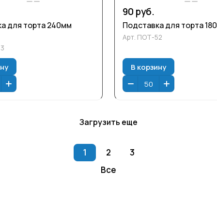
90 руб.
а для торта 240мм
Подставка для торта 18
Арт.
ПОТ-52
53
ину
В корзину
Загрузить еще
1
2
3
Все