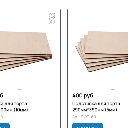
б.
400 руб.
а для торта
Подставка для торта
00мм (10мм)
290мм*390мм (5мм)
68
Арт.
ПОТ-60
ину
В корзину