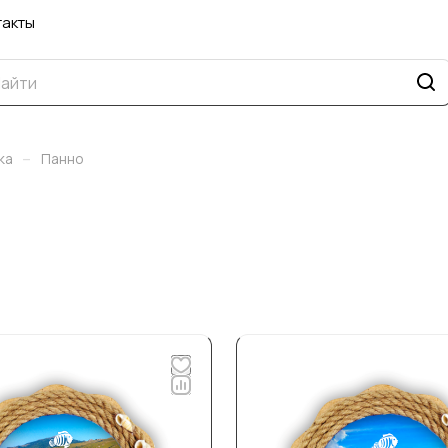
такты
–
ка
Панно