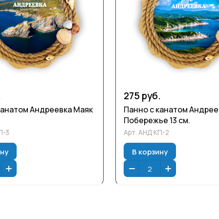
.
275 руб.
канатом Андреевка Маяк
Панно с канатом Андрее
Побережье 13 см.
П-3
Арт.
АНД КП-2
ину
В корзину