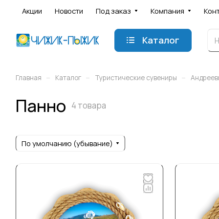
Акции
Новости
Под заказ
Компания
Кон
Каталог
–
–
–
Главная
Каталог
Туристические сувениры
Андреев
Панно
4 товара
По умолчанию (убывание)