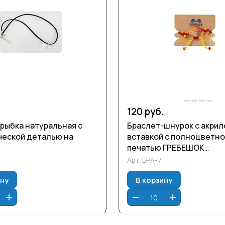
.
120 руб.
рыбка натуральная с
Браслет-шнурок с акрил
еской деталью на
вставкой с полноцветн
печатью ГРЕБЕШОК
ВЛАДИВОСТОК с полно
Арт.
БРА-7
печатью 20 см . Упаковка
ину
В корзину
пакет.