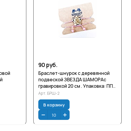
90 руб.
овой
Браслет-шнурок с деревянной
ой
подвеской ЗВЕЗДА ШАМОРАс
гравировкой 20 см . Упаковка: ПП
цветной
пакет.
Арт.
БРШ-2
: ПП
В корзину