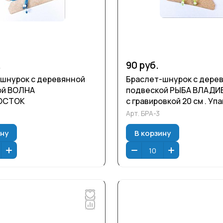
.
90 руб.
шнурок с деревянной
Браслет-шнурок с дере
ой ВОЛНА
подвеской РЫБА ВЛАД
ОСТОК
с гравировкой 20 см . Уп
пакет.
Арт.
БРА-3
ину
В корзину