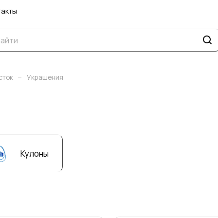
такты
–
сток
Украшения
Кулоны