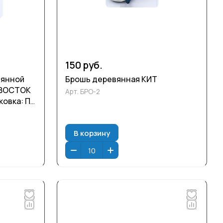
150 руб.
вянной
Брошь деревянная КИТ
ИВОСТОК
Арт.
БРО-2
аковка: ПП
В корзину