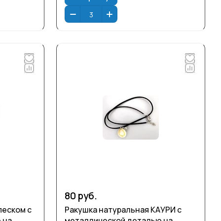
80 руб.
песком с
Ракушка натуральная КАУРИ с
 на
металлической деталью на