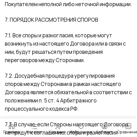
Покупателем неполной либо неточной информации.
7. ПОРЯДОК РАССМОТРЕНИЯ СПОРОВ
7.1. Все споры и разногласия, которые могут
возникнуть из настоящего Договора или в связи с
ним, будут решаться путем проведения
переговоров между Сторонами.
7.2. Досудебная процедура урегулирования
споров между Сторонами в рамках настоящего
Договора является обязательной в соответствии с
положениями п. 5 ст. 4 Арбитражного
процессуального кодекса РФ.
7.3. В случае, если Стороны настоящего Договора
Главная
не придут к соглашению, споры и разногласия
Каталог
Корзина
Избранные
Кабинет
Сравнени