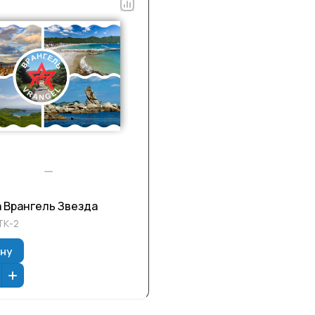
Открытка Врангель Звезда
ТК-2
ину