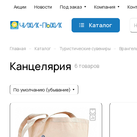
Акции
Новости
Под заказ
Компания
Кон
Каталог
–
–
–
Главная
Каталог
Туристические сувениры
Врангел
Канцелярия
6 товаров
По умолчанию (убывание)