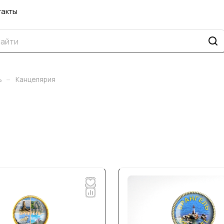
такты
–
ь
Канцелярия