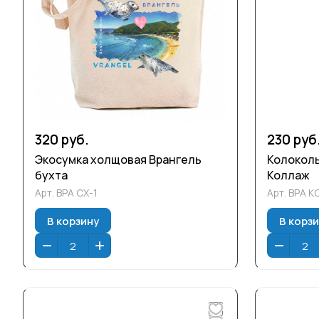
320 руб.
230 руб
Экосумка холщовая Врангель
Колоколь
бухта
Коллаж
Арт.
ВРА СХ-1
Арт.
ВРА К
В корзину
В корз