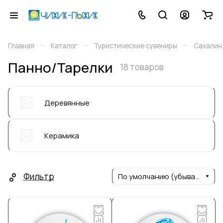
–
–
–
Главная
Каталог
Туристические сувениры
Сахалин
Панно/Тарелки
18 товаров
Деревянные
Керамика
Фильтр
По умолчанию (убывание)