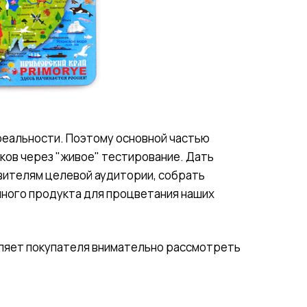
в реальности. Поэтому основной частью
ков через "живое" тестирование. Дать
авителям целевой аудитории, собрать
нного продукта для процветания наших
вляет покупателя внимательно рассмотреть