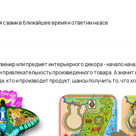
 с вами в ближайшее время и ответим на все
увенир или предмет интерьерного декора - начало начал
и привлекательность произведенного товара. А значит 
и, кто и производит продукт, шансы получить то, что х