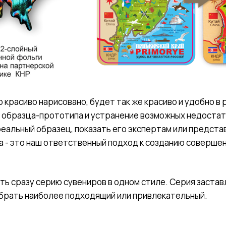
то красиво нарисовано, будет так же красиво и удобно 
 образца-прототипа и устранение возможных недостат
реальный образец, показать его экспертам или предст
 - это наш ответственный подход к созданию соверше
ть сразу серию сувениров в одном стиле. Серия заста
выбрать наиболее подходящий или привлекательный.