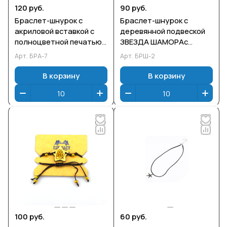
120 руб.
90 руб.
Браслет-шнурок с
Браслет-шнурок с
акриловой вставкой с
деревянной подвеской
полноцветной печатью
ЗВЕЗДА ШАМОРАс
ГРЕБЕШОК
гравировкой 20 см .
Арт.
БРА-7
Арт.
БРШ-2
ВЛАДИВОСТОК с
Упаковка: ПП пакет.
полноцветной печатью
В корзину
В корзину
20 см . Упаковка: ПП
пакет.
100 руб.
60 руб.