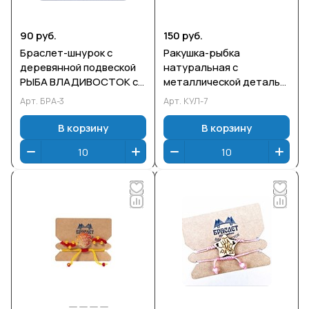
90 руб.
150 руб.
Браслет-шнурок с
Ракушка-рыбка
деревянной подвеской
натуральная с
РЫБА ВЛАДИВОСТОК с
металлической деталью
гравировкой 20 см .
на шнурке
Арт.
БРА-3
Арт.
КУЛ-7
Упаковка: ПП пакет.
В корзину
В корзину