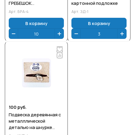
ГРЕБЕШОК
картонной подложке
ВЛАДИВОСТОК с
Арт.
БРА-4
Арт.
ЗД-1
гравировкой 20 см .
Упаковка: ПП пакет.
В корзину
В корзину
100 руб.
Подвеска деревянная с
металллической
деталью на шнурке
РЫБА ВЛАДИВОСТОК