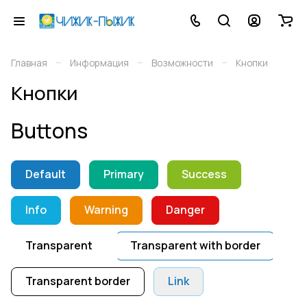
–
–
–
Главная
Информация
Возможности
Кнопки
Кнопки
Buttons
Default
Primary
Success
Info
Warning
Danger
Transparent
Transparent with border
Transparent border
Link