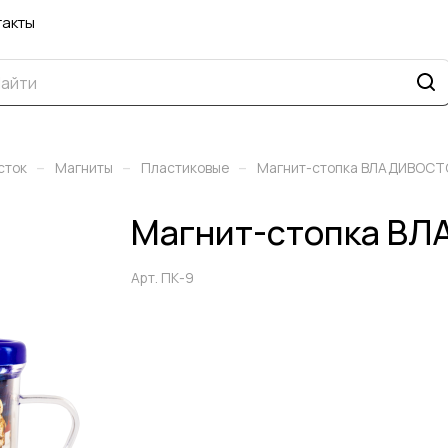
такты
–
–
–
сток
Магниты
Пластиковые
Магнит-стопка ВЛАДИВОСТ
Магнит-стопка В
Арт.
ПК-9