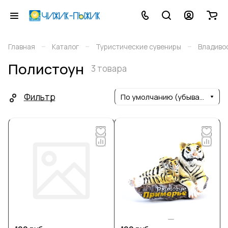
–
–
–
Главная
Каталог
Туристические сувениры
Владиво
Полистоун
3 товара
Фильтр
По умолчанию (убывание)