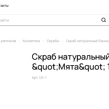
такты
–
–
–
 регионов
Косметика
Скрабы
Скраб натуральный банный
Скраб натуральны
&quot;Мята&quot; 
Арт.
СК-1