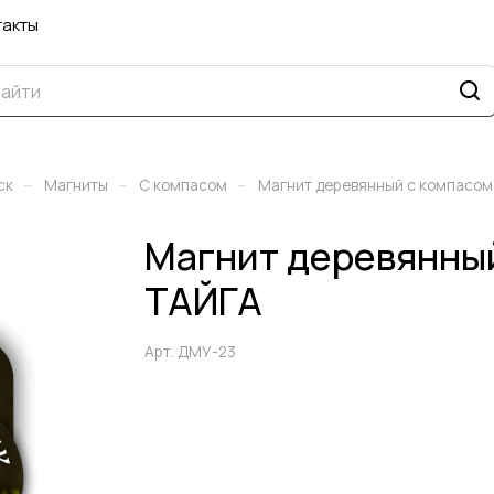
такты
–
–
–
ск
Магниты
С компасом
Магнит деревянный с компасом
Магнит деревянный
ТАЙГА
Арт.
ДМУ-23