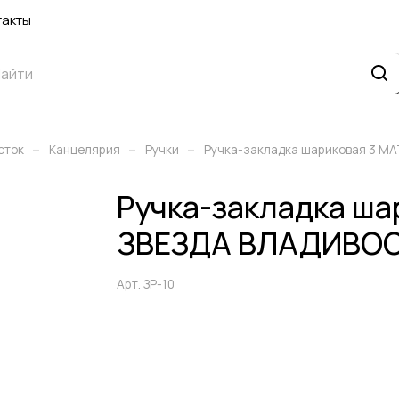
такты
–
–
–
сток
Канцелярия
Ручки
Ручка-закладка шариковая 3 
Ручка-закладка ш
ЗВЕЗДА ВЛАДИВО
Арт.
ЗР-10