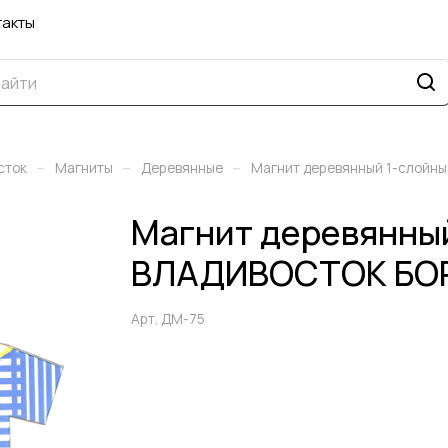
такты
–
–
–
сток
Магниты
Деревянные
Магнит деревянный 1-слой
Магнит деревянны
ВЛАДИВОСТОК БО
Арт.
ДМ-75