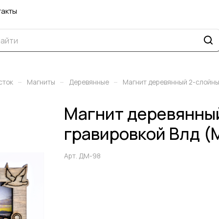
такты
–
–
–
сток
Магниты
Деревянные
Магнит деревянный 2-слойный
Магнит деревянный
гравировкой Влд (
Арт.
ДМ-98