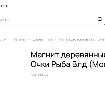
такты
–
–
–
сток
Магниты
Деревянные
Магнит деревянный 2-слойны
Магнит деревянны
Очки Рыба Влд (Мо
Арт.
ДМ-03