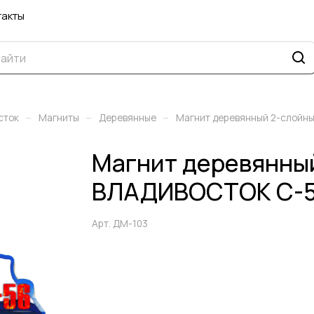
такты
–
–
–
сток
Магниты
Деревянные
Магнит деревянный 2-слойн
Магнит деревянны
ВЛАДИВОСТОК С-5
Арт.
ДМ-103