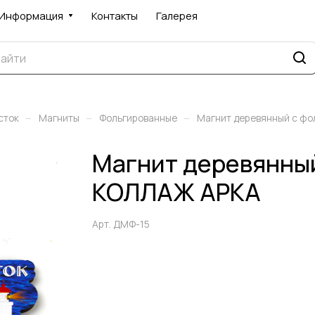
Информация
Контакты
Галерея
–
–
–
сток
Магниты
Фольгированные
Магнит деревянный с фо
Магнит деревянный
КОЛЛАЖ АРКА
Арт.
ДМФ-15